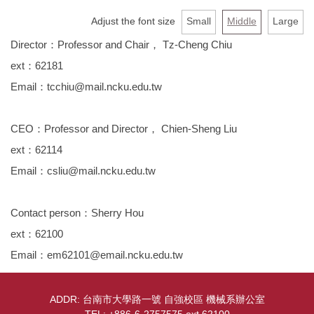
Courses&Advisors
Adjust the font size
Small
Middle
Large
Director：Professor and Chair， Tz-Cheng Chiu
Regulations
ext：62181
Contact
Email：tcchiu@mail.ncku.edu.tw
Equipment
CEO：Professor and Director， Chien-Sheng Liu
Location Map
ext：62114
Email：csliu@mail.ncku.edu.tw
Contact person：Sherry Hou
ext：62100
Email：em62101@email.ncku.edu.tw
ADDR: 台南市大學路一號 自強校區 機械系辦公室