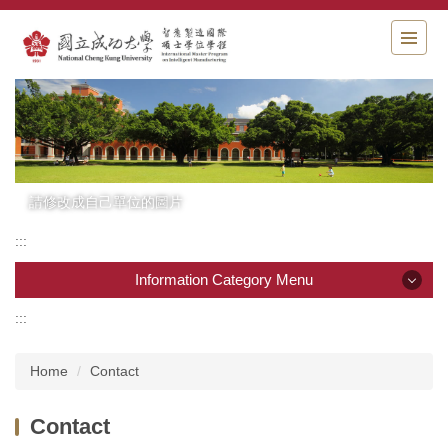
Jump
to
the
main
content
block
請修改成自己單位的圖片
:::
Information Category Menu
:::
Information Category Menu
Home
Contact
News
Contact
Introduction