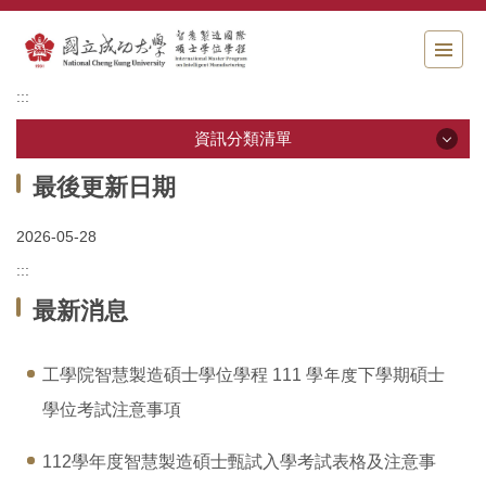
跳
到
主
要
:::
內
容
資訊分類清單
區
塊
資訊分類清單
最後更新日期
2026-05-28
最新消息
:::
學程簡介
最新消息
課程與師資
工學院智慧製造碩士學位學程 111 學年度下學期碩士
畢業規定
學位考試注意事項
聯絡資訊
112學年度智慧製造碩士甄試入學考試表格及注意事