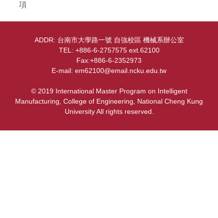
設備介紹
項
位置圖
ADDR: 台南市大學路一號 自強校區 機械系辦公室
TEL: +886-6-2757575 ext.62100
Fax:+886-6-2352973
E-mail: em62100@email.ncku.edu.tw
© 2019 International Master Program on Intelligent
Manufacturing, College of Engineering, National Cheng Kung
University All rights reserved.