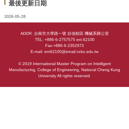
最後更新日期
位置圖
2026-05-28
ADDR: 台南市大學路一號 自強校區 機械系辦公室
TEL: +886-6-2757575 ext.62100
Fax:+886-6-2352973
E-mail: em62100@email.ncku.edu.tw
© 2019 International Master Program on Intelligent
Manufacturing, College of Engineering, National Cheng Kung
University All rights reserved.