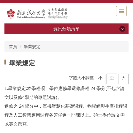
跳
到
主
要
資訊分類清單
內
容
資訊分類清單
區
首頁
畢業規定
塊
最新消息
畢業規定
學程簡介
字體大小調整
小
中
大
課程與師資
1.畢業規定:本學程碩士學位應修畢選修課程 24 學分(不包含論
文以及修4學期的專題討論)。
畢業規定
選修之 24 學分中，單機智慧化基礎課程、物聯網與生產排程課
聯絡資訊
程及人工智慧應用課程各須任選一門課以上。碩士學位論文需
以英文撰寫。
設備介紹