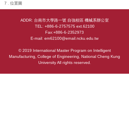
設備介紹
7 . 位置圖
位置圖
ADDR: 台南市大學路一號 自強校區 機械系辦公室
TEL: +886-6-2757575 ext.62100
Fax:+886-6-2352973
E-mail: em62100@email.ncku.edu.tw
© 2019 International Master Program on Intelligent
Manufacturing, College of Engineering, National Cheng Kung
University All rights reserved.