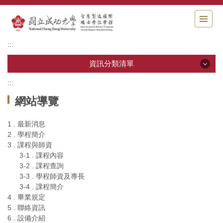
跳
到
主
要
:::
內
容
資訊分類清單
區
塊
:::
資訊分類清單
網站導覽
最新消息
1 . 最新消息
2 . 學程簡介
學程簡介
3 . 課程與師資
3-1 . 課程內容
課程與師資
3-2 . 課程查詢
3-3 . 學程師資及專長
畢業規定
3-4 . 課程簡介
4 . 畢業規定
聯絡資訊
5 . 聯絡資訊
6 . 設備介紹