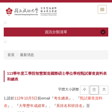
跳
到
主
要
:::
內
容
資訊分類清單
區
塊
:::
資訊分類清單
首頁
最新消息
最新消息
學程簡介
113學年度工學院智慧製造國際碩士學位學程甄試審查資料表
和總表
課程與師資
字體大小調整
小
中
大
畢業規定
1.請於
112年10月5日
前email『
考生總表
』、『
甄試審查資料
聯絡資訊
表
』、『
大學歷年成績單
』、『
系排名和班排名
』至